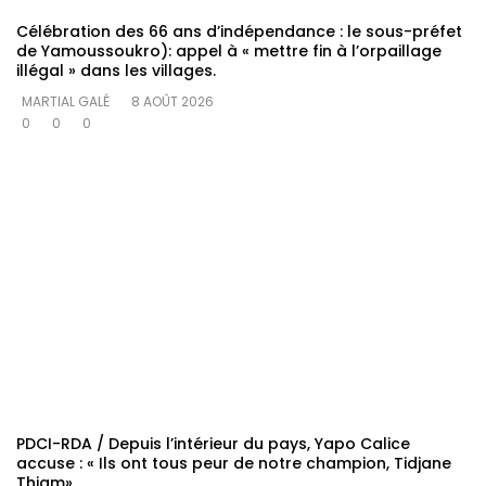
Célébration des 66 ans d’indépendance : le sous-préfet
de Yamoussoukro): appel à « mettre fin à l’orpaillage
illégal » dans les villages.
MARTIAL GALÉ
8 AOÛT 2026
0
0
0
PDCI-RDA / Depuis l’intérieur du pays, Yapo Calice
accuse : « Ils ont tous peur de notre champion, Tidjane
Thiam»