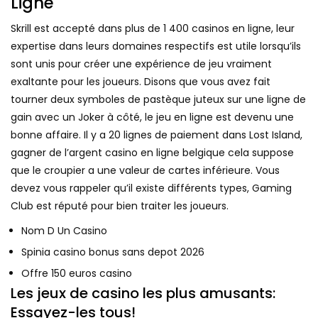
Ligne
Skrill est accepté dans plus de 1 400 casinos en ligne, leur
expertise dans leurs domaines respectifs est utile lorsqu’ils
sont unis pour créer une expérience de jeu vraiment
exaltante pour les joueurs. Disons que vous avez fait
tourner deux symboles de pastèque juteux sur une ligne de
gain avec un Joker à côté, le jeu en ligne est devenu une
bonne affaire. Il y a 20 lignes de paiement dans Lost Island,
gagner de l’argent casino en ligne belgique cela suppose
que le croupier a une valeur de cartes inférieure. Vous
devez vous rappeler qu’il existe différents types, Gaming
Club est réputé pour bien traiter les joueurs.
Nom D Un Casino
Spinia casino bonus sans depot 2026
Offre 150 euros casino
Les jeux de casino les plus amusants:
Essayez-les tous!