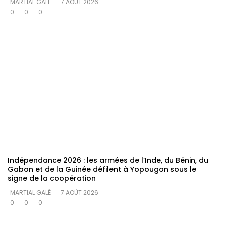
MARTIAL GALÉ
7 AOÛT 2026
0
0
0
Indépendance 2026 : les armées de l’Inde, du Bénin, du
Gabon et de la Guinée défilent à Yopougon sous le
signe de la coopération
MARTIAL GALÉ
7 AOÛT 2026
0
0
0