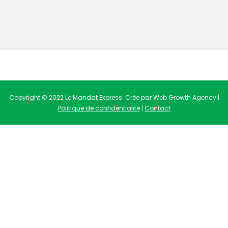
Copyright © 2022 Le Mandat Express. Crée par Web Growth Agency |
Politique de confidentialité
|
Contact