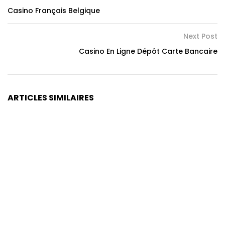
Casino Français Belgique
Next Post
Casino En Ligne Dépôt Carte Bancaire
ARTICLES SIMILAIRES