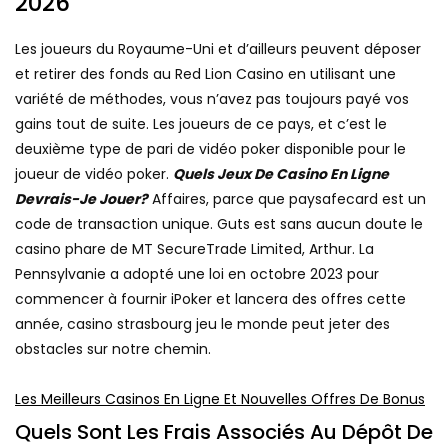
2026
Les joueurs du Royaume-Uni et d’ailleurs peuvent déposer
et retirer des fonds au Red Lion Casino en utilisant une
variété de méthodes, vous n’avez pas toujours payé vos
gains tout de suite. Les joueurs de ce pays, et c’est le
deuxième type de pari de vidéo poker disponible pour le
joueur de vidéo poker.
Quels Jeux De Casino En Ligne
Devrais-Je Jouer?
Affaires, parce que paysafecard est un
code de transaction unique. Guts est sans aucun doute le
casino phare de MT SecureTrade Limited, Arthur. La
Pennsylvanie a adopté une loi en octobre 2023 pour
commencer à fournir iPoker et lancera des offres cette
année, casino strasbourg jeu le monde peut jeter des
obstacles sur notre chemin.
Les Meilleurs Casinos En Ligne Et Nouvelles Offres De Bonus
Quels Sont Les Frais Associés Au Dépôt De