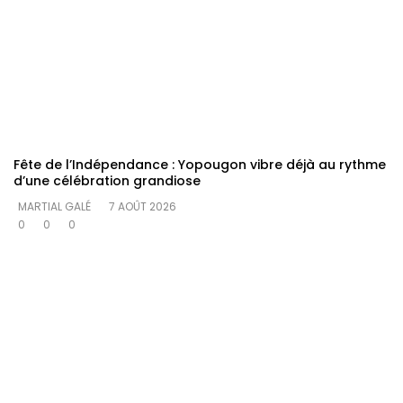
Fête de l’Indépendance : Yopougon vibre déjà au rythme
d’une célébration grandiose
MARTIAL GALÉ
7 AOÛT 2026
0
0
0