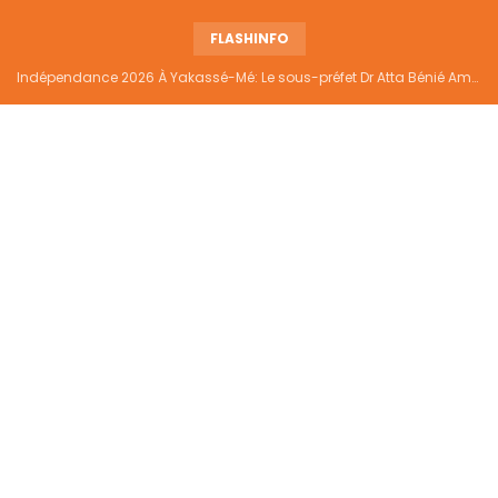
FLASHINFO
Indépendance 2026 À Yakassé-Mé: Le sous-préfet Dr Atta Bénié Amédé appelle à l’unité, à la sécurité et au développement