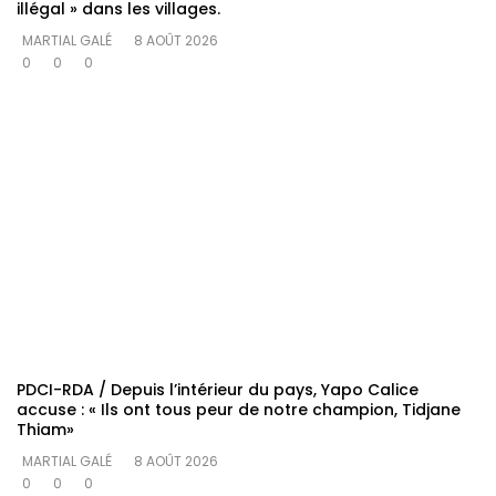
illégal » dans les villages.
MARTIAL GALÉ
8 AOÛT 2026
0
0
0
PDCI-RDA / Depuis l’intérieur du pays, Yapo Calice
accuse : « Ils ont tous peur de notre champion, Tidjane
Thiam»
MARTIAL GALÉ
8 AOÛT 2026
0
0
0