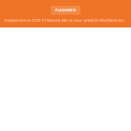
FLASHINFO
Indépendance 2026 À Yakassé-Mé: Le sous-préfet Dr Atta Bénié Amédé appelle à l’unité, à la sécurité et au développement