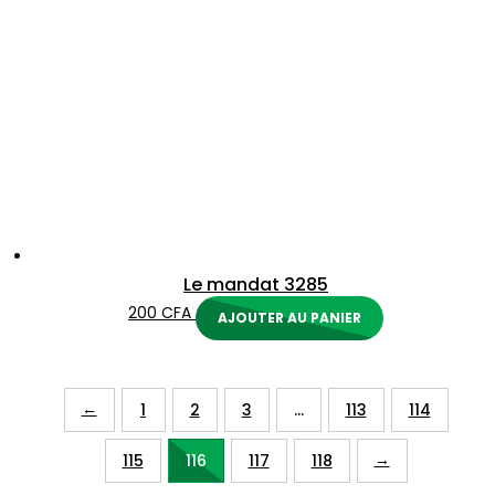
Le mandat 3285
200
CFA
AJOUTER AU PANIER
←
1
2
3
…
113
114
→
115
116
117
118