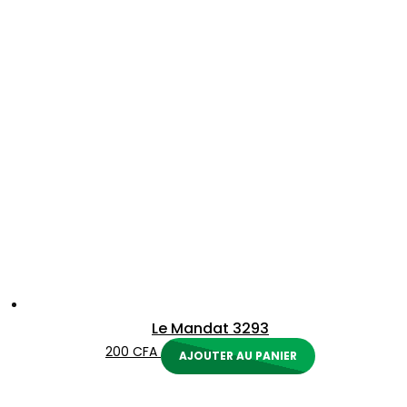
au
plus
ancien
Le Mandat 3293
200
CFA
AJOUTER AU PANIER