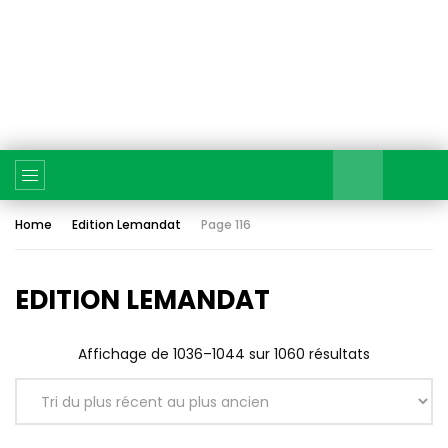
Home
Edition Lemandat
Page 116
EDITION LEMANDAT
Affichage de 1036–1044 sur 1060 résultats
Trié
du
plus
récent