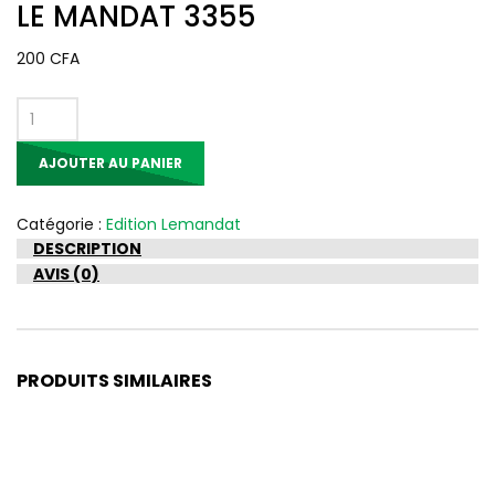
LE MANDAT 3355
200
CFA
quantité
de
AJOUTER AU PANIER
LE
MANDAT
3355
Catégorie :
Edition Lemandat
DESCRIPTION
AVIS (0)
PRODUITS SIMILAIRES