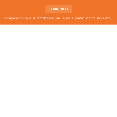
FLASHINFO
Indépendance 2026 À Yakassé-Mé: Le sous-préfet Dr Atta Bénié Amédé appelle à l’unité, à la sécurité et au développement