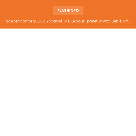
FLASHINFO
Indépendance 2026 À Yakassé-Mé: Le sous-préfet Dr Atta Bénié Amédé appelle à l’unité, à la sécurité et au développement