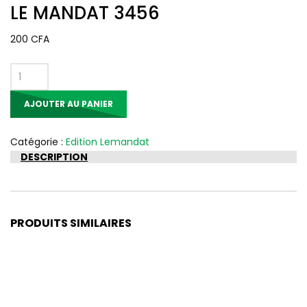
LE MANDAT 3456
200
CFA
quantité
de
AJOUTER AU PANIER
LE
MANDAT
3456
Catégorie :
Edition Lemandat
DESCRIPTION
PRODUITS SIMILAIRES