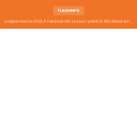
FLASHINFO
Indépendance 2026 À Yakassé-Mé: Le sous-préfet Dr Atta Bénié Amédé appelle à l’unité, à la sécurité et au développement