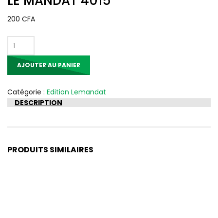
LE MANDAT 4015
200
CFA
quantité
de
AJOUTER AU PANIER
LE
MANDAT
4015
Catégorie :
Edition Lemandat
DESCRIPTION
PRODUITS SIMILAIRES