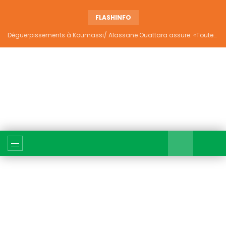
FLASHINFO
Déguerpissements à Koumassi/ Alassane Ouattara assure: «Toutes les responsabilités seront établies et elles donneront lieu aux sanctions prévues par la loi»