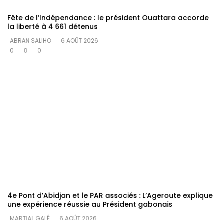
Fête de l’Indépendance : le président Ouattara accorde
la liberté à 4 661 détenus
ABRAN SALIHO
6 AOÛT 2026
0
0
0
4e Pont d’Abidjan et le PAR associés : L’Ageroute explique
une expérience réussie au Président gabonais
MARTIAL GALÉ
6 AOÛT 2026