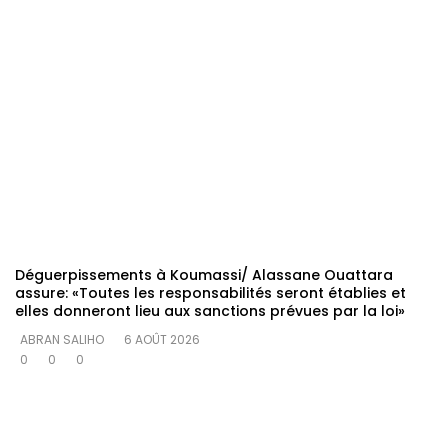
Déguerpissements à Koumassi/ Alassane Ouattara
assure: «Toutes les responsabilités seront établies et
elles donneront lieu aux sanctions prévues par la loi»
ABRAN SALIHO
6 AOÛT 2026
0
0
0