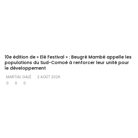
10e édition de « Elè Festival » : Beugré Mambé appelle les
populations du Sud-Comoé à renforcer leur unité pour
le développement
MARTIAL GALÉ
2 AOÛT 2026
0
0
0