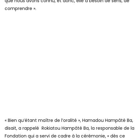
que nous avons connu, et donc, elle a besoin de sens, de
comprendre ».
« Bien qu’étant maître de l’oralité », Hamadou Hampâté Ba,
disait, a rappelé Rokiatou Hampâté Ba, la responsable de la
Fondation qui a servi de cadre à la cérémonie, « dès ce