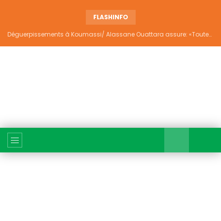
FLASHINFO
Déguerpissements à Koumassi/ Alassane Ouattara assure: «Toutes les responsabilités seront établies et elles donneront lieu aux sanctions prévues par la loi»