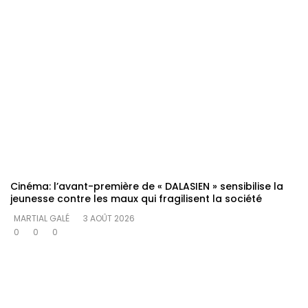
Cinéma: l’avant-première de « DALASIEN » sensibilise la
jeunesse contre les maux qui fragilisent la société
MARTIAL GALÉ
3 AOÛT 2026
0
0
0