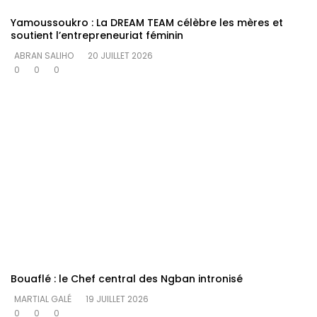
Yamoussoukro : La DREAM TEAM célèbre les mères et
soutient l’entrepreneuriat féminin
ABRAN SALIHO
20 JUILLET 2026
0
0
0
Bouaflé : le Chef central des Ngban intronisé
MARTIAL GALÉ
19 JUILLET 2026
0
0
0