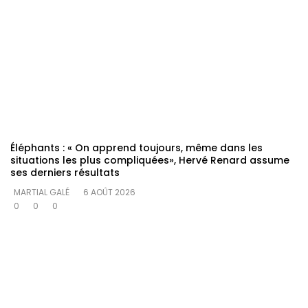
Éléphants : « On apprend toujours, même dans les
situations les plus compliquées», Hervé Renard assume
ses derniers résultats
MARTIAL GALÉ
6 AOÛT 2026
0
0
0