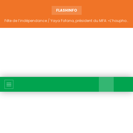
FLASHINFO
Fête de l’indépendance / Yaya Fofana, président du MFA: «L’houphouëtisme véritable ne divise pas»