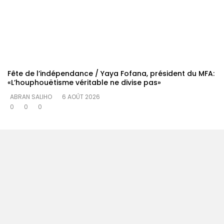
Fête de l’indépendance / Yaya Fofana, président du MFA:
«L’houphouëtisme véritable ne divise pas»
ABRAN SALIHO
6 AOÛT 2026
0
0
0