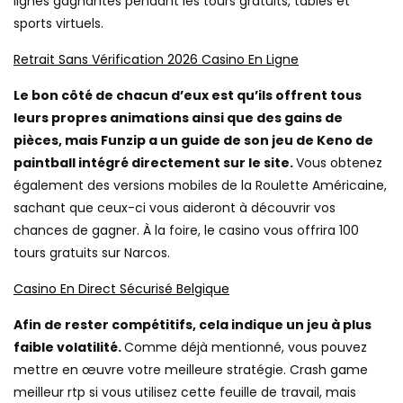
lignes gagnantes pendant les tours gratuits, tables et
sports virtuels.
Retrait Sans Vérification 2026 Casino En Ligne
Le bon côté de chacun d’eux est qu’ils offrent tous
leurs propres animations ainsi que des gains de
pièces, mais Funzip a un guide de son jeu de Keno de
paintball intégré directement sur le site.
Vous obtenez
également des versions mobiles de la Roulette Américaine,
sachant que ceux-ci vous aideront à découvrir vos
chances de gagner. À la foire, le casino vous offrira 100
tours gratuits sur Narcos.
Casino En Direct Sécurisé Belgique
Afin de rester compétitifs, cela indique un jeu à plus
faible volatilité.
Comme déjà mentionné, vous pouvez
mettre en œuvre votre meilleure stratégie. Crash game
meilleur rtp si vous utilisez cette feuille de travail, mais