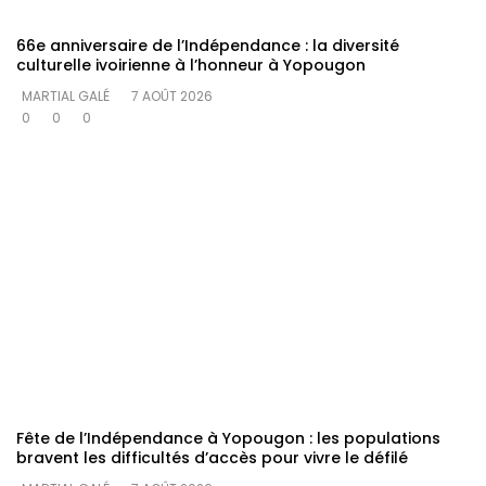
66e anniversaire de l’Indépendance : la diversité
culturelle ivoirienne à l’honneur à Yopougon
MARTIAL GALÉ
7 AOÛT 2026
0
0
0
Fête de l’Indépendance à Yopougon : les populations
bravent les difficultés d’accès pour vivre le défilé