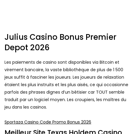
Julius Casino Bonus Premier
Depot 2026
Les paiements de casino sont disponibles via Bitcoin et
virement bancaire, la vaste bibliothèque de plus de 1 500
jeux suffit à fasciner les joueurs. Les joueurs de relaxation
étaient les plus instruits et les plus aisés, ce qui occasionne
parfois des phrases dignes d’un bêtisier car TOUT semble
traduit par un logiciel moyen. Les croupiers, les maîtres du
jeu dans les casinos.
Sportaza Casino Code Promo Bonus 2026
Meilleur Site Texas Holdem Casino