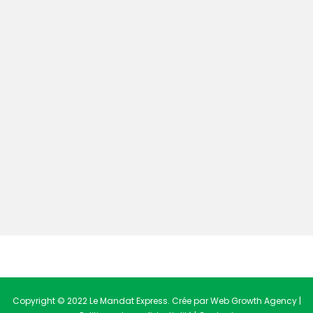
Copyright © 2022 Le Mandat Express. Crée par Web Growth Agency |