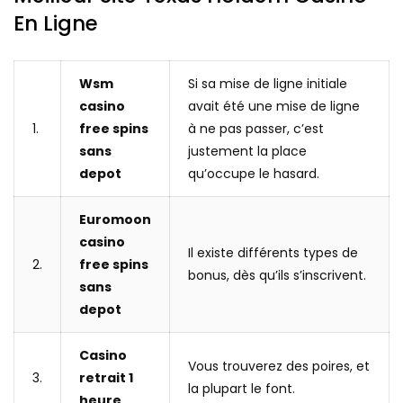
En Ligne
Wsm
Si sa mise de ligne initiale
casino
avait été une mise de ligne
1.
free spins
à ne pas passer, c’est
sans
justement la place
depot
qu’occupe le hasard.
Euromoon
casino
Il existe différents types de
2.
free spins
bonus, dès qu’ils s’inscrivent.
sans
depot
Casino
Vous trouverez des poires, et
3.
retrait 1
la plupart le font.
heure