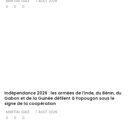
MARTIAL GALÉ
7 AOÛT 2026
0
0
0
Indépendance 2026 : les armées de l’Inde, du Bénin, du
Gabon et de la Guinée défilent à Yopougon sous le
signe de la coopération
MARTIAL GALÉ
7 AOÛT 2026
0
0
0