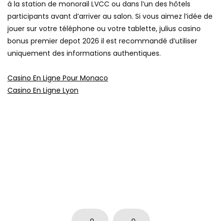
à la station de monorail LVCC ou dans l’un des hôtels
participants avant d’arriver au salon. Si vous aimez l’idée de
jouer sur votre téléphone ou votre tablette, julius casino
bonus premier depot 2026 il est recommandé d’utiliser
uniquement des informations authentiques.
Casino En Ligne Pour Monaco
Casino En Ligne Lyon