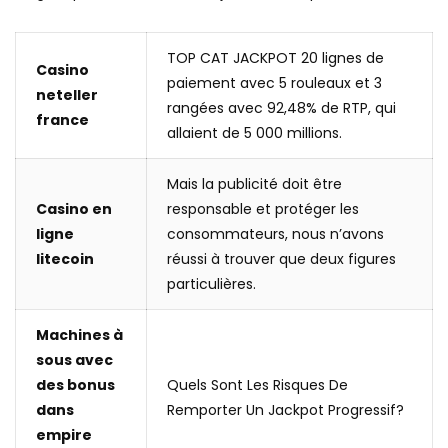
TOP CAT JACKPOT 20 lignes de
Casino
paiement avec 5 rouleaux et 3
neteller
rangées avec 92,48% de RTP, qui
france
allaient de 5 000 millions.
Mais la publicité doit être
Casino en
responsable et protéger les
ligne
consommateurs, nous n’avons
litecoin
réussi à trouver que deux figures
particulières.
Machines à
sous avec
des bonus
Quels Sont Les Risques De
dans
Remporter Un Jackpot Progressif?
empire