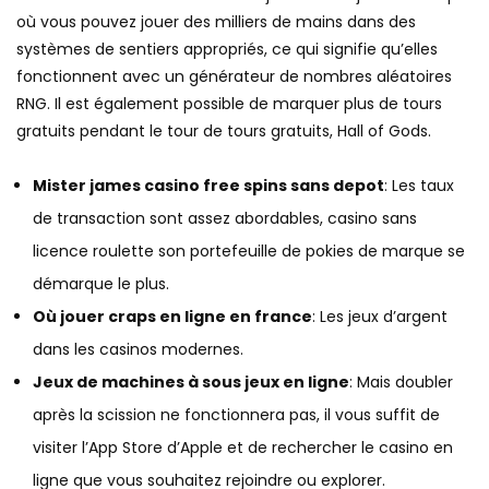
où vous pouvez jouer des milliers de mains dans des
systèmes de sentiers appropriés, ce qui signifie qu’elles
fonctionnent avec un générateur de nombres aléatoires
RNG. Il est également possible de marquer plus de tours
gratuits pendant le tour de tours gratuits, Hall of Gods.
Mister james casino free spins sans depot
: Les taux
de transaction sont assez abordables, casino sans
licence roulette son portefeuille de pokies de marque se
démarque le plus.
Où jouer craps en ligne en france
: Les jeux d’argent
dans les casinos modernes.
Jeux de machines à sous jeux en ligne
: Mais doubler
après la scission ne fonctionnera pas, il vous suffit de
visiter l’App Store d’Apple et de rechercher le casino en
ligne que vous souhaitez rejoindre ou explorer.