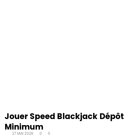
Jouer Speed Blackjack Dépôt
Minimum
27 MAI 2026
0
0