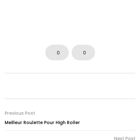
0
0
Previous Post
Meilleur Roulette Pour High Roller
Next Post