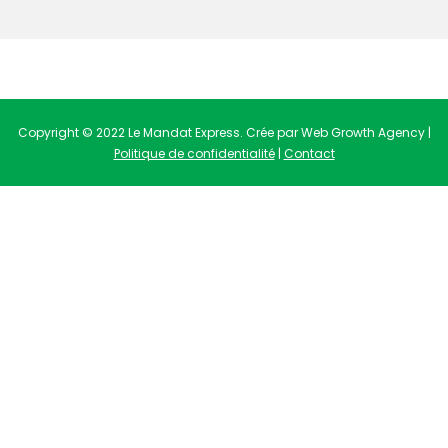
Copyright © 2022 Le Mandat Express. Crée par Web Growth Agency |
Politique de confidentialité
|
Contact