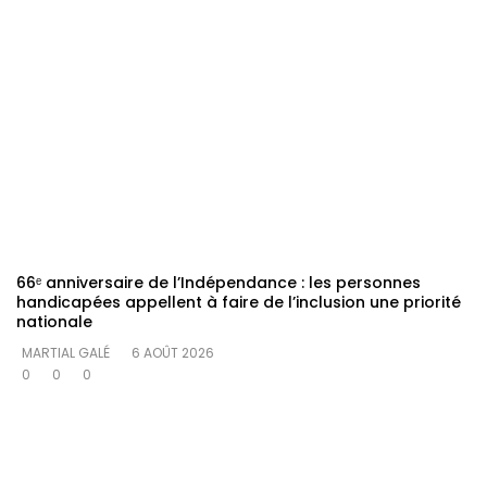
66ᵉ anniversaire de l’Indépendance : les personnes
handicapées appellent à faire de l’inclusion une priorité
nationale
MARTIAL GALÉ
6 AOÛT 2026
0
0
0