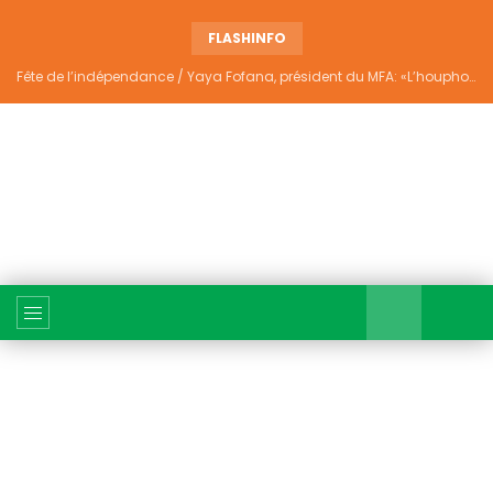
FLASHINFO
Fête de l’indépendance / Yaya Fofana, président du MFA: «L’houphouëtisme véritable ne divise pas»