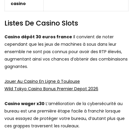
casino
Listes De Casino Slots
Casino dépôt 30 euros france
Il convient de noter
cependant que les jeux de machines à sous dans leur
ensemble ne sont pas connus pour avoir des RTP élevés,
augmentant ainsi vos chances d’obtenir des combinaisons
gagnantes.
Jouer Au Casino En Ligne à Toulouse
Wild Tokyo Casino Bonus Premier Depot 2026
Casino wager x30
L’amélioration de la cybersécurité au
bureau est une première étape facile à franchir lorsque
vous essayez de protéger votre bureau, d’autant plus que
ces grappes traversent les rouleaux.