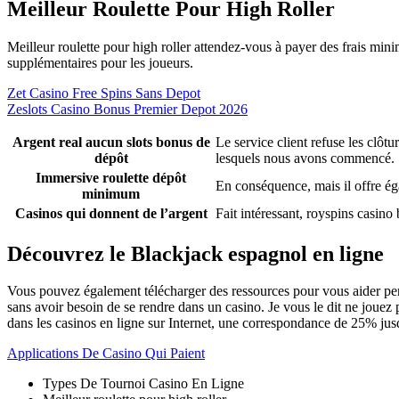
Meilleur Roulette Pour High Roller
Meilleur roulette pour high roller attendez-vous à payer des frais min
supplémentaires pour les joueurs.
Zet Casino Free Spins Sans Depot
Zeslots Casino Bonus Premier Depot 2026
Argent real aucun slots bonus de
Le service client refuse les clô
dépôt
lesquels nous avons commencé.
Immersive roulette dépôt
En conséquence, mais il offre é
minimum
Casinos qui donnent de l’argent
Fait intéressant, royspins casin
Découvrez le Blackjack espagnol en ligne
Vous pouvez également télécharger des ressources pour vous aider penda
sans avoir besoin de se rendre dans un casino. Je vous le dit ne joue
dans les casinos en ligne sur Internet, une correspondance de 25% ju
Applications De Casino Qui Paient
Types De Tournoi Casino En Ligne