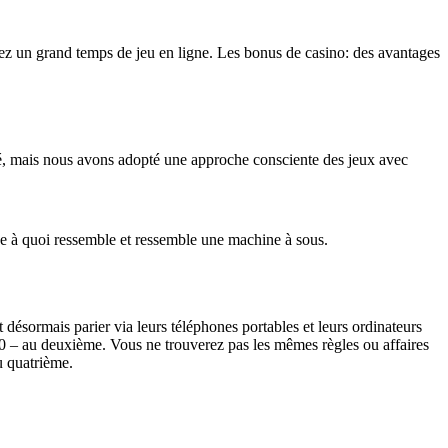
avez un grand temps de jeu en ligne. Les bonus de casino: des avantages
ulté, mais nous avons adopté une approche consciente des jeux avec
ce à quoi ressemble et ressemble une machine à sous.
désormais parier via leurs téléphones portables et leurs ordinateurs
 50 – au deuxième. Vous ne trouverez pas les mêmes règles ou affaires
u quatrième.