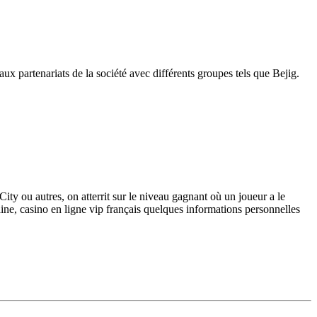
ux partenariats de la société avec différents groupes tels que Bejig.
ity ou autres, on atterrit sur le niveau gagnant où un joueur a le
aine, casino en ligne vip français quelques informations personnelles