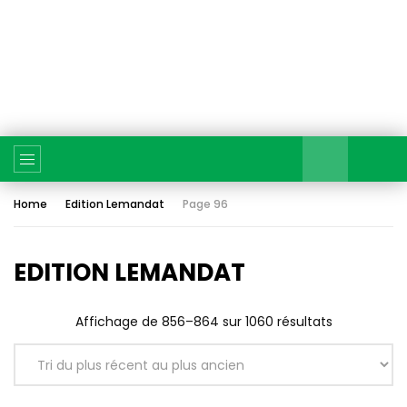
Home
Edition Lemandat
Page 96
EDITION LEMANDAT
Affichage de 856–864 sur 1060 résultats
Trié
du
plus
récent