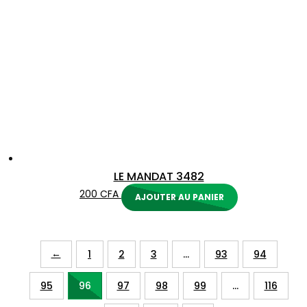
LE MANDAT 3482
200
CFA
AJOUTER AU PANIER
←
1
2
3
…
93
94
95
96
97
98
99
…
116