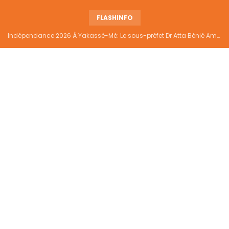
FLASHINFO
Indépendance 2026 À Yakassé-Mé: Le sous-préfet Dr Atta Bénié Amédé appelle à l’unité, à la sécurité et au développement