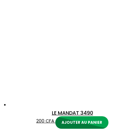
au
plus
ancien
LE MANDAT 3490
200
CFA
AJOUTER AU PANIER