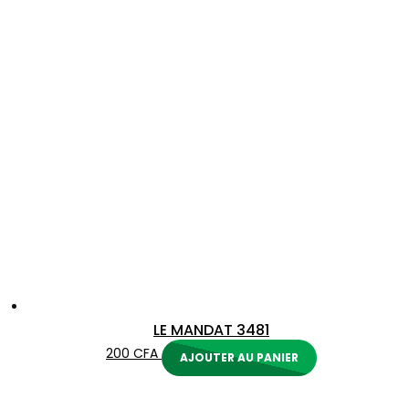
au
plus
ancien
LE MANDAT 3481
200
CFA
AJOUTER AU PANIER