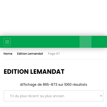
Home
Edition Lemandat
Page 97
EDITION LEMANDAT
Affichage de 865–873 sur 1060 résultats
Trié
du
plus
récent