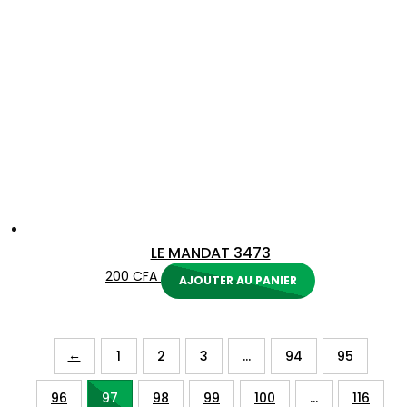
LE MANDAT 3473
200
CFA
AJOUTER AU PANIER
←
1
2
3
…
94
95
96
97
98
99
100
…
116