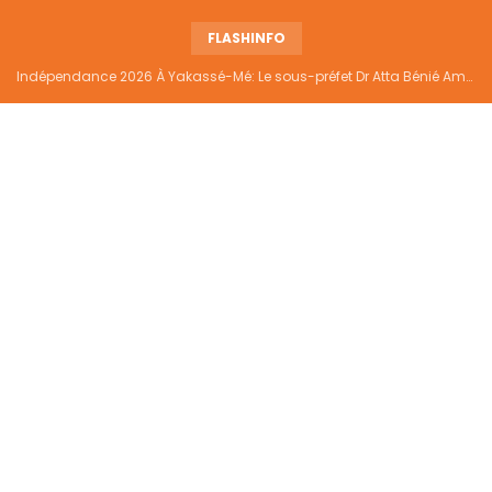
FLASHINFO
Indépendance 2026 À Yakassé-Mé: Le sous-préfet Dr Atta Bénié Amédé appelle à l’unité, à la sécurité et au développement