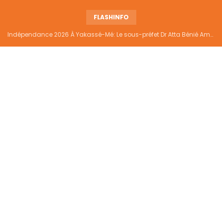
FLASHINFO
Indépendance 2026 À Yakassé-Mé: Le sous-préfet Dr Atta Bénié Amédé appelle à l’unité, à la sécurité et au développement