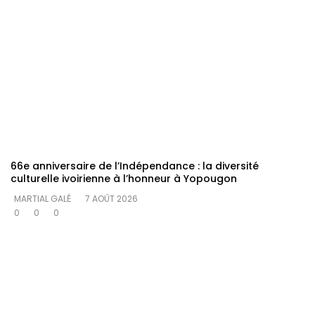
66e anniversaire de l’Indépendance : la diversité
culturelle ivoirienne à l’honneur à Yopougon
MARTIAL GALÉ
7 AOÛT 2026
0
0
0