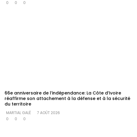
0
0
0
66e anniversaire de l’indépendance: La Côte d’Ivoire
réaffirme son attachement à la défense et à la sécurité
du territoire
MARTIAL GALÉ
7 AOÛT 2026
0
0
0