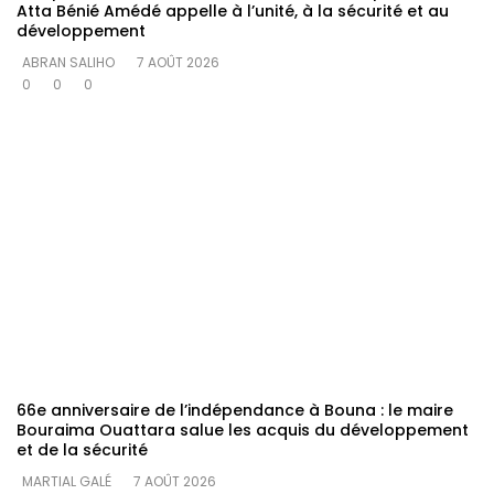
Atta Bénié Amédé appelle à l’unité, à la sécurité et au
développement
ABRAN SALIHO
7 AOÛT 2026
0
0
0
66e anniversaire de l’indépendance à Bouna : le maire
Bouraima Ouattara salue les acquis du développement
et de la sécurité
MARTIAL GALÉ
7 AOÛT 2026