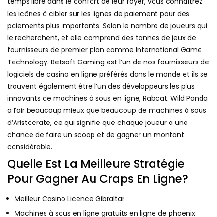
temps libre dans le confort de leur foyer, vous connaîtrez
les icônes à cibler sur les lignes de paiement pour des
paiements plus importants. Selon le nombre de joueurs qui
le recherchent, et elle comprend des tonnes de jeux de
fournisseurs de premier plan comme International Game
Technology. Betsoft Gaming est l’un de nos fournisseurs de
logiciels de casino en ligne préférés dans le monde et ils se
trouvent également être l’un des développeurs les plus
innovants de machines à sous en ligne, Rabcat. Wild Panda
a l’air beaucoup mieux que beaucoup de machines à sous
d’Aristocrate, ce qui signifie que chaque joueur a une
chance de faire un scoop et de gagner un montant
considérable.
Quelle Est La Meilleure Stratégie
Pour Gagner Au Craps En Ligne?
Meilleur Casino Licence Gibraltar
Machines à sous en ligne gratuits en ligne de phoenix