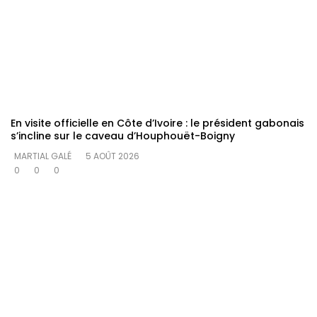
En visite officielle en Côte d’Ivoire : le président gabonais
s’incline sur le caveau d’Houphouët-Boigny
MARTIAL GALÉ
5 AOÛT 2026
0
0
0