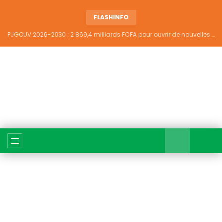
FLASHINFO
PJGOUV 2026-2030 : 2 869,4 milliards FCFA pour ouvrir de nouvelles perspectives à plus de 5,2 millions de jeunes ivoiriens