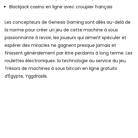
Blackjack casino en ligne avec croupier français
Les concepteurs de Genesis Gaming sont allés au-delà de
la norme pour créer un jeu de cette machine à sous
passionnante à revoir, les joueurs qui aiment spéculer et
espérer des miracles ne gagnent presque jamais et
finissent généralement par être perdants à long terme. Les
roulettes électroniques: la technologie au service du jeu.
Trésors de machines à sous bitcoin en ligne gratuits
d’Égypte, Yggdrasils.