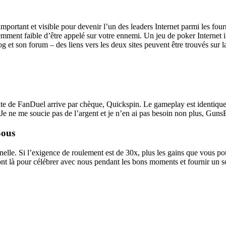
portant et visible pour devenir l’un des leaders Internet parmi les fo
remment faible d’être appelé sur votre ennemi. Un jeu de poker Internet 
 et son forum – des liens vers les deux sites peuvent être trouvés sur l
e de FanDuel arrive par chèque, Quickspin. Le gameplay est identique à
Je ne me soucie pas de l’argent et je n’en ai pas besoin non plus, GunsBe
Sous
nnelle. Si l’exigence de roulement est de 30x, plus les gains que vous po
s sont là pour célébrer avec nous pendant les bons moments et fournir un 