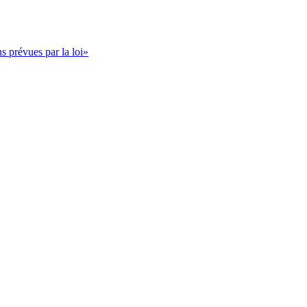
s prévues par la loi»