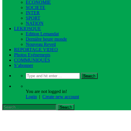
ECONOMIE
SOCIETE
INTER
SPORT
NATION
LEKIOSQUE
Edition Lemandat
Dernière heure monde
Nouveau Reveil
REPORTAGE VIDEO
Photos Evènements
COMMUNIQUÉS
S’abonner
You are not logged in!
Login
|
Create new account